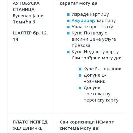
АУТОБУСКА
карата* могу да
:
СТАНИЦА,
Израде
картицу
Булевар Јаше
Ажурирају
картицу
Томића 6
У
плате
претплату
ШАЛТЕР бр. 12,
Купе Потврду о
14
висини цене услуге
превоза
Купе Недељну карту
Сви грађани могу да:
Купе
Е-новчаник
Допуне
Е-
новчаник
Допуне
претплатну
перонску карту
ПЛАТО ИСПРЕД
Сви
корисници НСмарт
ЖЕЛЕЗНИЧКЕ
система могу да: