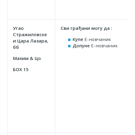
Угао
Сви грађани могу да :
Стражиловске
Купе
Е-новчаник
и Цара Лазара,
Допуне
Е-новчаник
бб
Маxим & Цо
БОX 15