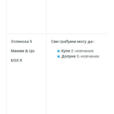
Успенска 5
Сви грађани могу да :
Маxим & Цо
Купе
Е-новчаник
Допуне
Е-новчаник
БОX 9