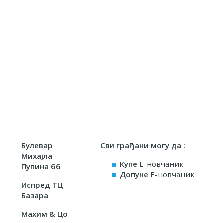
Булевар
Сви грађани могу да :
Михајла
Купе
Е-новчаник
Пупина бб
Допуне
Е-новчаник
Испред ТЦ
Базара
Маxим & Цо