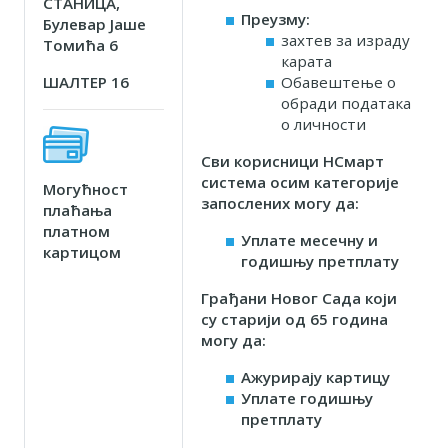
СТАНИЦА,
Преузму:
Булевар Јаше
захтев за израду
Томића 6
карата
ШАЛТЕР 16
Обавештење о
обради података
о личности
Сви корисници НСмарт
система осим категорије
Могућност
запослених могу да:
плаћања
платном
Уплате месечну и
картицом
годишњу претплату
Грађани Новог Сада који
су старији од 65 година
могу да:
Ажурирају картицу
Уплате годишњу
претплату