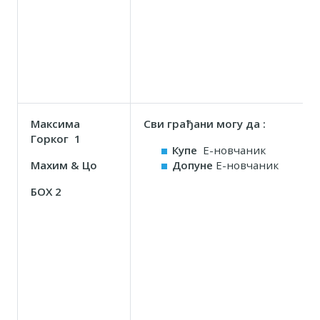
Максима
Сви грађани могу да :
Горког 1
Купе
Е-новчаник
Маxим & Цо
Допуне
Е-новчаник
БОX 2