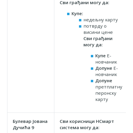
Сви грађани могу да:
Купе:
недељну карту
потврду о
висини цене
Сви грађани
могу да:
Купе
Е-
новчаник
Допуне
Е-
новчаник
Допуне
претплатну
перонску
карту
Булевар Јована
Сви корисници НСмарт
Дучића 9
система могу да: