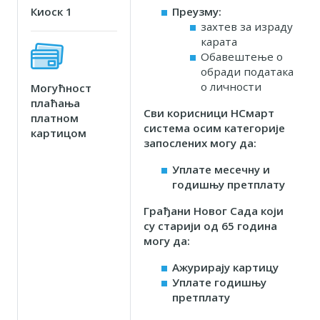
Киоск 1
Преузму:
захтев за израду
карата
Обавештење о
обради података
о личности
Могућност
плаћања
Сви корисници НСмарт
платном
система осим категорије
картицом
запослених могу да:
Уплате месечну и
годишњу претплату
Грађани Новог Сада који
су старији од 65 година
могу да:
Ажурирају картицу
Уплате годишњу
претплату