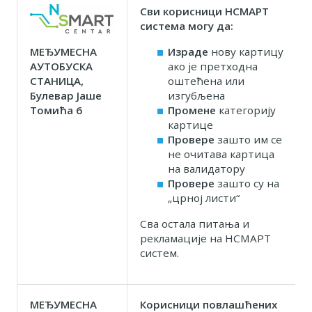
Сви корисници НСМАРТ
система могу да:
МЕЂУМЕСНА
Израде
нову картицу
АУТОБУСКА
ако је претходна
СТАНИЦА,
оштећена или
Булевар Јаше
изгубљена
Томића 6
Промене
категорију
картице
Провере
зашто им се
не очитава картица
на валидатору
Провере
зашто су на
„црној листи“
Сва остала питања и
рекламације на НСМАРТ
систем.
МЕЂУМЕСНА
Корисници повлашћених