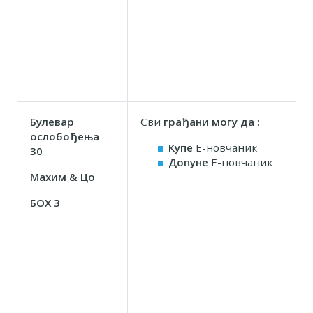
Булевар
Сви
грађани могу да :
ослобођења
Купе
Е-новчаник
30
Допуне
Е-новчаник
Маxим & Цо
БОX 3