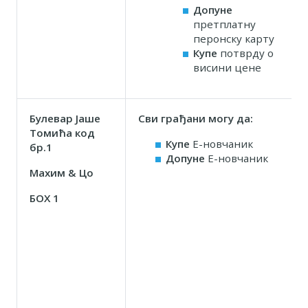
Допуне
претплатну
перонску карту
Купе
потврду о
висини цене
Булевар Јаше
Сви грађани могу да:
Томића код
Купе
Е-новчаник
бр.1
Допуне
Е-новчаник
Маxим & Цо
БОX 1