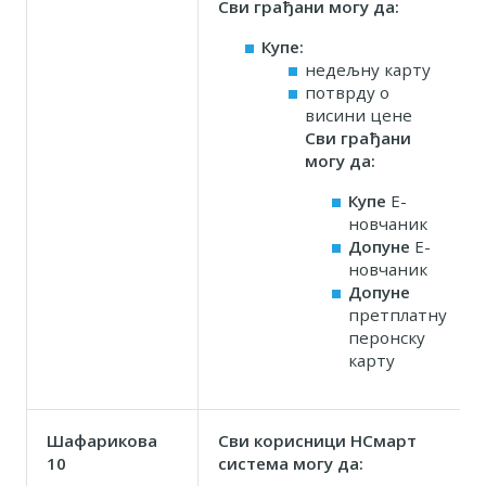
Сви грађани могу да:
Купе:
недељну карту
потврду о
висини цене
Сви грађани
могу да:
Купе
Е-
новчаник
Допуне
Е-
новчаник
Допуне
претплатну
перонску
карту
Шафарикова
Сви корисници НСмарт
10
система могу да: