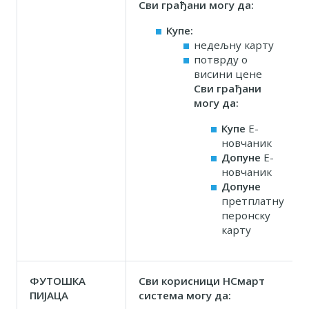
Сви грађани могу да:
Купе:
недељну карту
потврду о
висини цене
Сви грађани
могу да:
Купе
Е-
новчаник
Допуне
Е-
новчаник
Допуне
претплатну
перонску
карту
ФУТОШКА
Сви корисници НСмарт
ПИЈАЦА
система могу да: