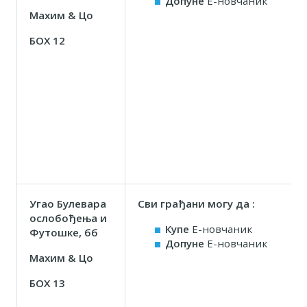
Допуне
Е-новчаник
Маxим & Цо
БОX 12
Угао Булевара
Сви грађани могу да :
ослобођења и
Купе
Е-новчаник
Футошке, бб
Допуне
Е-новчаник
Маxим & Цо
БОX 13