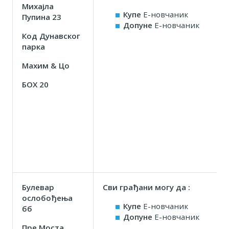
Михајла
Купе
Е-новчаник
Пупина 23
Допуне
Е-новчаник
Код Дунавског
парка
Маxим & Цо
БОX 20
Булевар
Сви грађани могу да :
ослобођења
Купе
Е-новчаник
бб
Допуне
Е-новчаник
Пре Моста