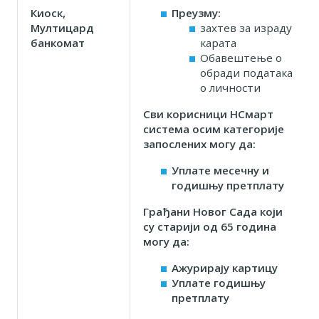
Киоск,
Преузму:
Мултицард
захтев за израду
банкомат
карата
Обавештење о
обради података
о личности
Сви корисници НСмарт
система осим категорије
запослених могу да:
Уплате месечну и
годишњу претплату
Грађани Новог Сада који
су старији од 65 година
могу да:
Ажурирају картицу
Уплате годишњу
претплату