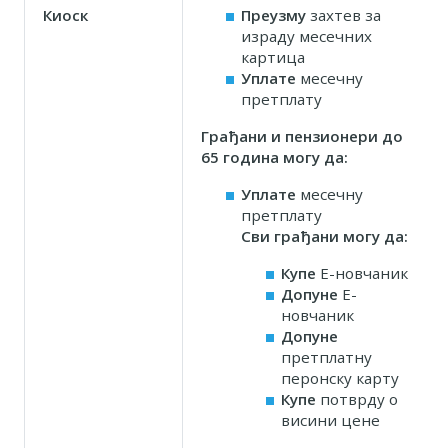
Киоск
Преузму
захтев за
израду месечних
картица
Уплате
месечну
претплату
Грађани и пензионери до
65 година могу да
:
Уплате
месечну
претплату
Сви грађани могу да:
Купе
Е-новчаник
Допуне
Е-
новчаник
Допуне
претплатну
перонску карту
Купе
потврду о
висини цене