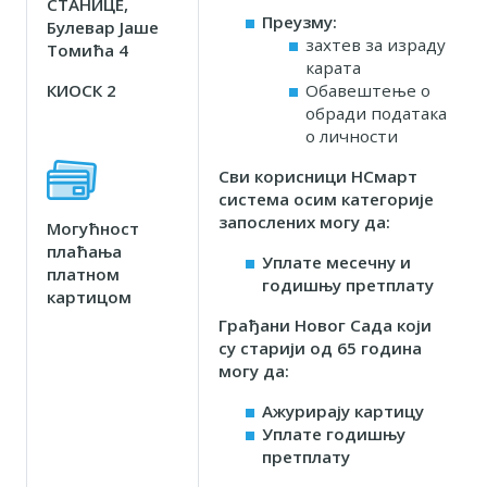
СТАНИЦЕ,
Преузму:
Булевар Јаше
захтев за израду
Томића 4
карата
КИОСК 2
Обавештење о
обради података
о личности
Сви корисници НСмарт
система осим категорије
запослених могу да:
Могућност
плаћања
Уплате месечну и
платном
годишњу претплату
картицом
Грађани Новог Сада који
су старији од 65 година
могу да:
Ажурирају картицу
Уплате годишњу
претплату