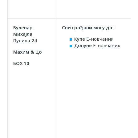
Булевар
Сви грађани могу да :
Михајла
Купе
Е-новчаник
Пупина 24
Допуне
Е-новчаник
Маxим & Цо
БОX 10