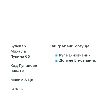
Булевар
Сви грађани могу да :
Михајла
Купе
Е-новчаник
Пупина бб
Допуне
Е-новчаник
Код Пупинове
палате
Маxим & Цо
БОX 14