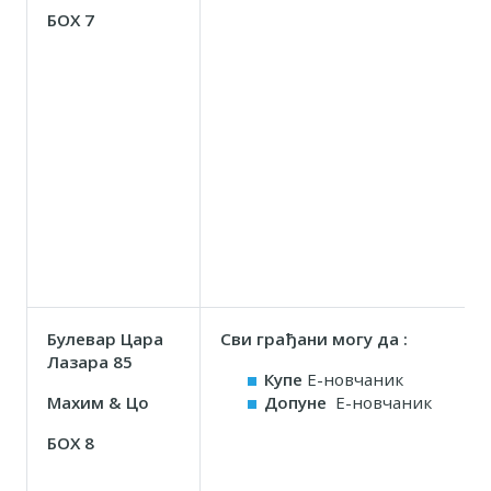
БОX 7
Булевар Цара
Сви грађани могу да :
Лазара 85
Купе
Е-новчаник
Маxим & Цо
Допуне
Е-новчаник
БОX 8