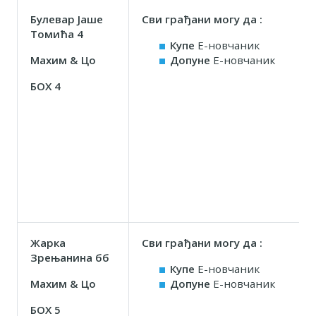
Булевар Јаше
Сви грађани могу да :
Томића 4
Купе
Е-новчаник
Маxим & Цо
Допуне
Е-новчаник
БОX 4
Жарка
Сви грађани могу да :
Зрењанина бб
Купе
Е-новчаник
Маxим & Цо
Допуне
Е-новчаник
БОX 5