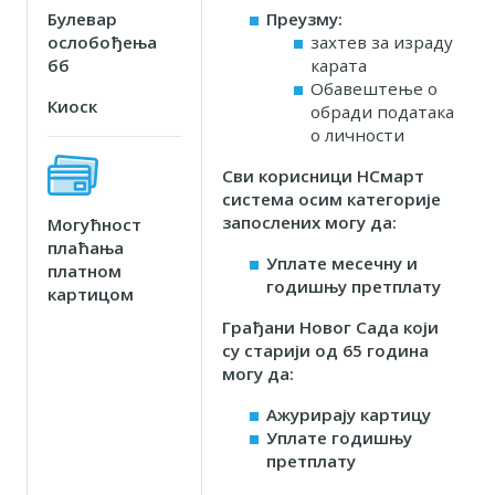
Булевар
Преузму:
ослобођења
захтев за израду
бб
карата
Обавештење о
Киоск
обради података
о личности
Сви корисници НСмарт
система осим категорије
запослених могу да:
Могућност
плаћања
Уплате месечну и
платном
годишњу претплату
картицом
Грађани Новог Сада који
су старији од 65 година
могу да:
Ажурирају картицу
Уплате годишњу
претплату