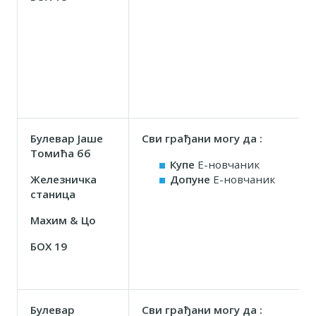
Булевар Јаше
Сви грађани могу да :
Томића бб
Купе
Е-новчаник
Железничка
Допуне
Е-новчаник
станица
Маxим & Цо
БОX 19
Булевар
Сви грађани могу да :