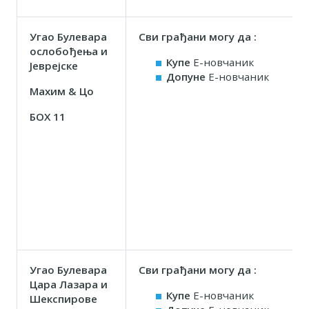
Угао Булевара
Сви грађани могу да :
ослобођења и
Купе
Е-новчаник
Јеврејске
Допуне
Е-новчаник
Маxим & Цо
БОX 11
Угао Булевара
Сви грађани могу да :
Цара Лазара и
Купе
Е-новчаник
Шекспирове