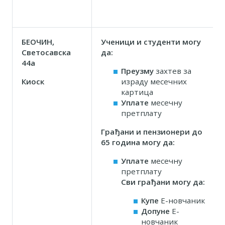
БЕОЧИН,
Ученици и студенти могу
Светосавска
да
:
44а
Преузму
захтев за
Киоск
израду месечних
картица
Уплате
месечну
претплату
Грађани и пензионери до
65 година могу да
:
Уплате
месечну
претплату
Сви грађани могу да:
Купе
Е-новчаник
Допуне
Е-
новчаник