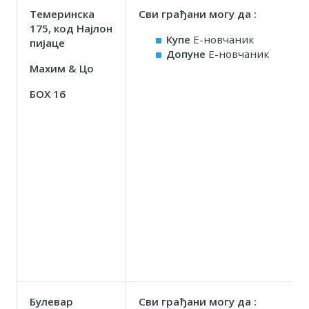
Темеринска
Сви грађани могу да :
175, код Најлон
Купе
Е-новчаник
пијаце
Допуне
Е-новчаник
Маxим & Цо
БОX 16
Булевар
Сви грађани могу да :