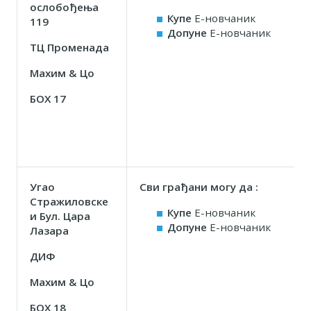
ослобођења
Купе
Е-новчаник
119
Допуне
Е-новчаник
ТЦ Променада
Маxим & Цо
БОX 17
Угао
Сви грађани могу да :
Стражиловске
Купе
Е-новчаник
и Бул. Цара
Допуне
Е-новчаник
Лазара
ДИФ
Маxим & Цо
БОX 18