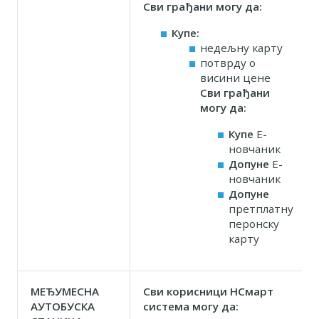
Сви грађани могу да:
Купе:
недељну карту
потврду о
висини цене
Сви грађани
могу да:
Купе
Е-
новчаник
Допуне
Е-
новчаник
Допуне
претплатну
перонску
карту
МЕЂУМЕСНА
Сви корисници НСмарт
АУТОБУСКА
система могу да: