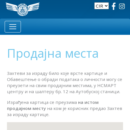
Продајна места
Захтеви за израду било које врсте картице и
Обавештење о обради података о личности могу се
преузети на свим продајним местима, у НСМАРТ
центру и на шалтеру бр. 12 на Аутобуској станици.
Израђена картица се преузима
на истом
продајном месту
на ком је корисник предао Захтев
за израду картице.