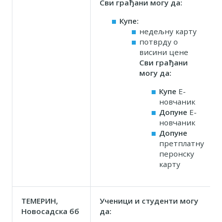
Сви грађани могу да:
Купе:
недељну карту
потврду о
висини цене
Сви грађани
могу да:
Купе
Е-
новчаник
Допуне
Е-
новчаник
Допуне
претплатну
перонску
карту
ТЕМЕРИН,
Ученици и студенти могу
Новосадска бб
да
: