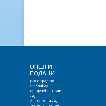
ОПШТИ
ПОДАЦИ
Јавно градско
саобраћајно
предузеће "Нови
Сад"
21137 Нови Сад,
Футошки пут 46