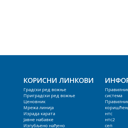
КОРИСНИ ЛИНКОВИ
ИНФО
Градски ред вожње
Правилни
Приградски ред вожње
система
Ценовник
Правилник
Мрежа линија
коришћења
Израда карата
нтс
Јавне набавке
нтс2
Изгубљено нађено
сеп