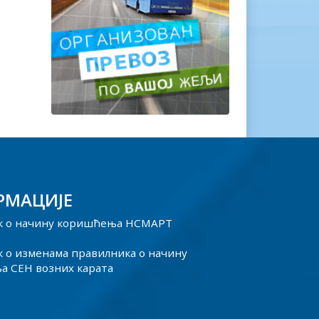
РМАЦИЈЕ
к о начину коришћења НСМАРТ
 о изменама правилника о начину
 СЕН возних карата