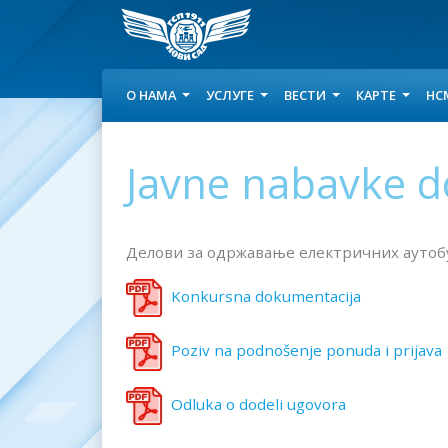
О НАМА
УСЛУГЕ
ВЕСТИ
КАРТЕ
НС
Javne nabavke d
Делови за одржавање електричних аутобу
Konkursna dokumentacija
Poziv na podnošenje ponuda i prijava
Odluka o dodeli ugovora