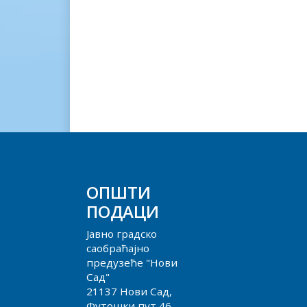
ОПШТИ
ПОДАЦИ
Јавно градско
саобраћајно
предузеће "Нови
Сад"
21137 Нови Сад,
Футошки пут 46