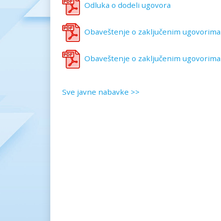
Odluka o dodeli ugovora
Obaveštenje o zaključenim ugovorima
Obaveštenje o zaključenim ugovorima
Sve javne nabavke >>