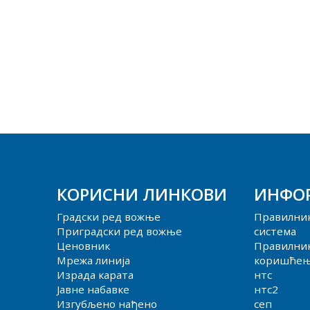
КОРИСНИ ЛИНКОВИ
ИНФО
Градски ред вожње
Правилни
Приградски ред вожње
система
Ценовник
Правилник
Мрежа линија
коришћења
Израда карата
нтс
Јавне набавке
нтс2
Изгубљено нађено
сеп