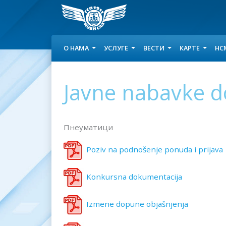
О НАМА
УСЛУГЕ
ВЕСТИ
КАРТЕ
НС
Javne nabavke d
Пнеуматици
Poziv na podnošenje ponuda i prijava
Konkursna dokumentacija
Izmene dopune objašnjenja