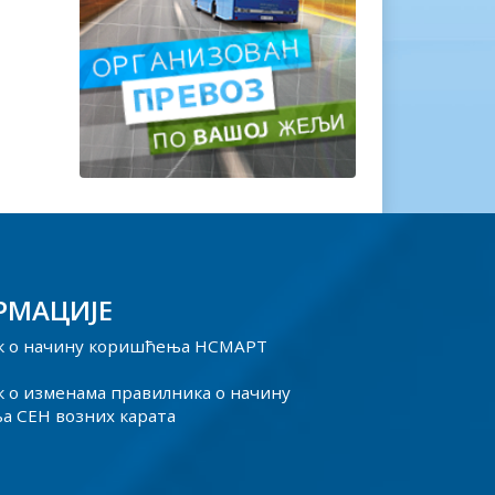
РМАЦИЈЕ
к о начину коришћења НСМАРТ
 о изменама правилника о начину
 СЕН возних карата