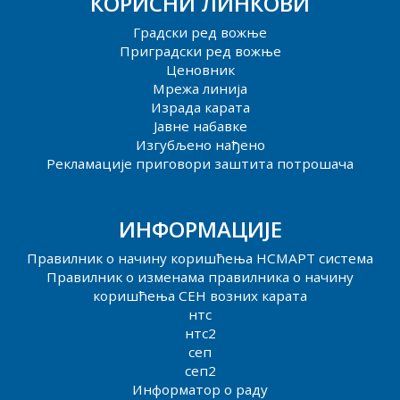
КОРИСНИ ЛИНКОВИ
Градски ред вожње
Приградски ред вожње
Ценовник
Мрежа линија
Израда карата
Јавне набавке
Изгубљено нађено
Рекламације приговори заштита потрошача
ИНФОРМАЦИЈЕ
Правилник о начину коришћења НСМАРТ система
Правилник о изменама правилника о начину
коришћења СЕН возних карата
нтс
нтс2
сеп
сеп2
Информатор о раду