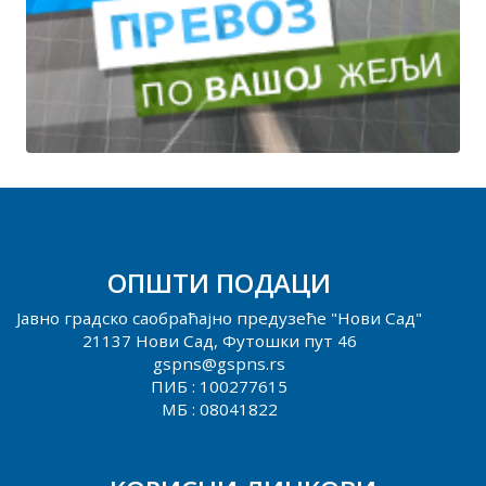
ОПШТИ ПОДАЦИ
Јавно градско саобраћајно предузеће "Нови Сад"
21137 Нови Сад, Футошки пут 46
gspns@gspns.rs
ПИБ : 100277615
МБ : 08041822