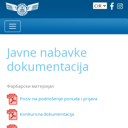
Javne nabavke
dokumentacija
Фарбарски материјал
Poziv na podnošenje ponuda i prijava
Konkursna dokumentacija