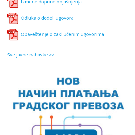
Izmene dopune objašnjenja
Odluka o dodeli ugovora
Obaveštenje o zaključenim ugovorima
Sve javne nabavke >>